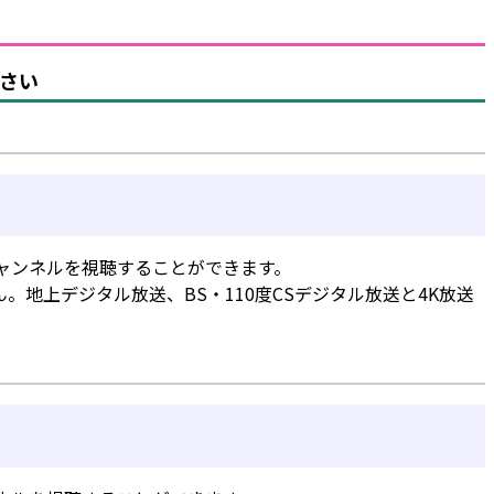
さい
チャンネルを視聴することができます。
。地上デジタル放送、BS・110度CSデジタル放送と4K放送