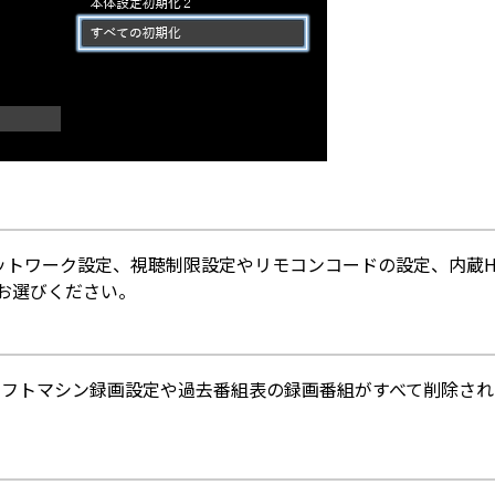
ットワーク設定、視聴制限設定やリモコンコードの設定、内蔵H
お選びください。
トマシン録画設定や過去番組表の録画番組がすべて削除されます