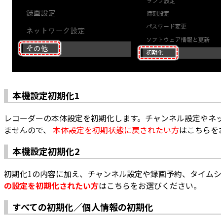
本機設定初期化1
レコーダーの本体設定を初期化します。チャンネル設定やネ
ませんので、
本体設定を初期状態に戻されたい方
はこちらを
本機設定初期化2
初期化1の内容に加え、チャンネル設定や録画予約、タイムシフ
の設定を初期化されたい方
はこちらをお選びください。
すべての初期化／個人情報の初期化