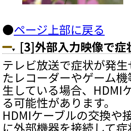
●
ページ上部に戻る
[3]外部入力映像で
テレビ放送で症状が発生せ
たレコーダーやゲーム機
生している場合、HDM
る可能性があります。
HDMIケーブルの交換
に外部機器を接続して症