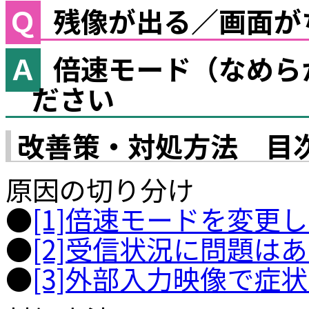
残像が出る／画面が
倍速モード（なめら
ださい
改善策・対処方法 目
原因の切り分け
●
[1]倍速モードを変更
●
[2]受信状況に問題は
●
[3]外部入力映像で症