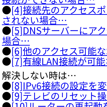
●
[4]接続先のアクセス
されない場合…
●
[5]DNSサーバーに
場合…
●
[6]他のアクセス可能
●
[7]有線LAN接続が可
解決しない時は…
●
[8]IPv6接続の設定
●
[9]テレビのリセット
●
[10]ルーターの再起