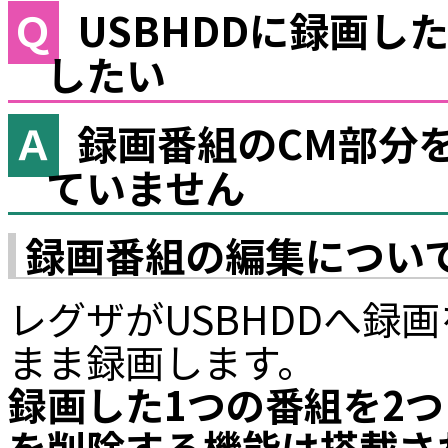
USBHDDに録画し
したい
録画番組のCM部分
ていません
録画番組の編集につい
レグザがUSBHDDへ録
まま録画します。
録画した1つの番組を2
を削除する機能は搭載さ