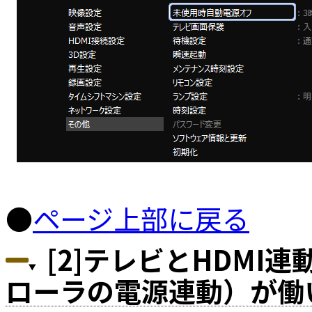
●
ページ上部に戻る
[2]テレビとHDMI
ローラの電源連動）が働