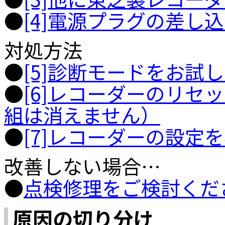
●
[4]電源プラグの差し
対処方法
●
[5]診断モードをお試
●
[6]レコーダーのリセ
組は消えません）
●
[7]レコーダーの設定
改善しない場合…
●
点検修理をご検討くだ
原因の切り分け