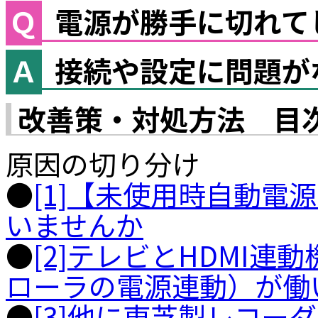
電源が勝手に切れて
接続や設定に問題が
改善策・対処方法 目
原因の切り分け
●
[1]【未使用時自動電
いませんか
●
[2]テレビとHDMI
ローラの電源連動）が働
●
[3]他に東芝製レコー