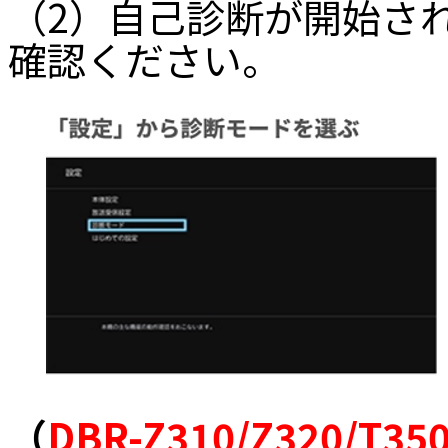
（2）自己診断が開始さ
確認ください。
（
DBR-Z310/Z320/T35