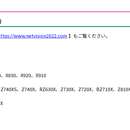
）
https://www.netvision2022.com
】もご覧ください。
0、X830、X920、X910
Z740XS、Z740X、RZ630X、Z730X、Z720X、BZ710X、Z810
X