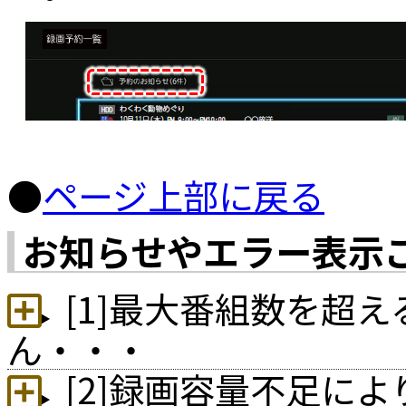
●
ページ上部に戻る
お知らせやエラー表示
[1]最大番組数を超
ん・・・
[2]録画容量不足に