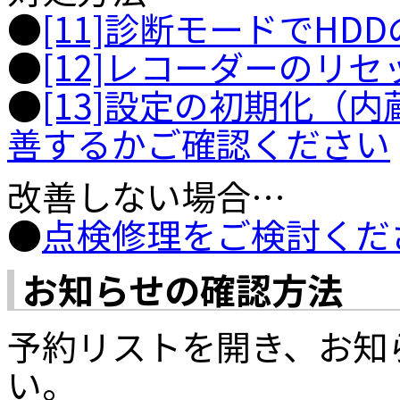
●
[11]診断モードでH
●
[12]レコーダーのリ
●
[13]設定の初期化（
善するかご確認ください
改善しない場合…
●
点検修理をご検討くだ
お知らせの確認方法
予約リストを開き、お知
い。