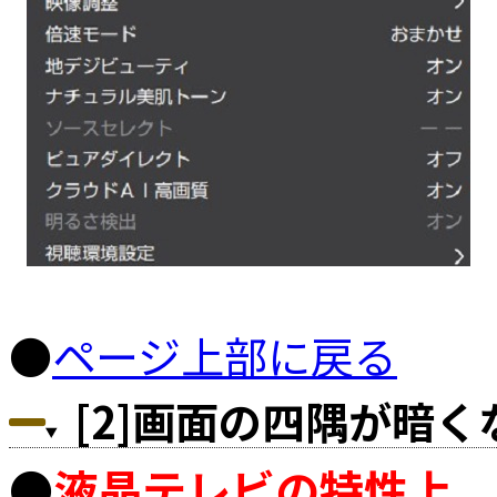
●
ページ上部に戻る
[2]画面の四隅が暗
●
液晶テレビの特性上、