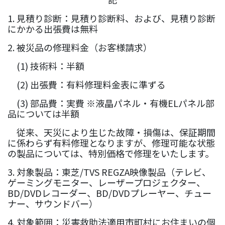
1. 見積り診断：見積り診断料、および、見積り診断
にかかる出張費は無料
2. 被災品の修理料金（お客様請求）
(1) 技術料：半額
(2) 出張費：
有料修理料金表に準ずる
(3) 部品費
：
実費 ※液晶パネル・有機ELパネル部
品については半額
従来、天災により生じた故障・損傷は、保証期間
に係わらず有料修理となりますが、修理可能な状態
の製品については、
特別価格で修理をいたします。
3. 対象製品：東芝/TVS REGZA映像製品（テレビ、
ゲーミングモニター、レーザープロジェクター、
BD/DVDレコーダー、BD/DVDプレーヤー、チュー
ナー、サウンドバー）
4. 対象範囲：災害救助法適用市町村にお住まいの個