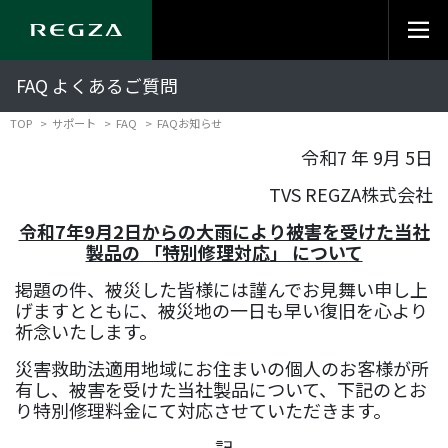
FAQ よくあるご質問
TOP
サポート
FAQ
FAQお知らせ
令和7 年 9月 5日
TVS REGZA株式会社
令和7年9月2日からの大雨により被害を受けた当社
製品の 「特別修理対応」 について
掲題の件、被災した皆様には謹んでお見舞い申し上
げますとともに、被災地の一日も早い復旧を心より
祈念いたします。
災害救助法適用地域にお住まいの個人のお客様が所
有し、被害を受けた当社製品について、下記のとお
り特別修理料金にて
対応させていただきます。
記